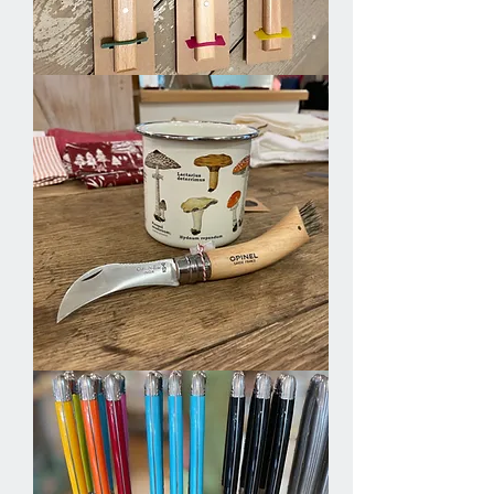
Parallele
Knives
Mushroom
knife