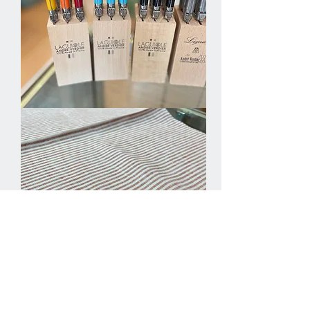
Laguiolle
knives
(colour)
Knives